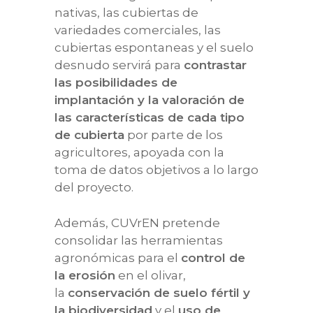
nativas, las cubiertas de
variedades comerciales, las
cubiertas espontaneas y el suelo
desnudo servirá para
contrastar
las posibilidades de
implantación y la valoración de
las características de cada tipo
de cubierta
por parte de los
agricultores, apoyada con la
toma de datos objetivos a lo largo
del proyecto.
Además, CUVrEN pretende
LA ASOCIACIÓN
consolidar las herramientas
agronómicas para el
control de
AGRICULTURA DE
¿Quiénes somos?
la erosión
en el olivar,
CONSERVACIÓN
Equipo humano
la
conservación de suelo fértil y
la biodiversidad
y el
uso de