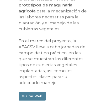
ACTUALIDAD
Fundamentos y prácti
Asóciate
prototipos de maquinaria
La AC en el mundo
agrícola
para la mecanización de
PROYECTOS
Noticias
las labores necesarias para la
La AC en España
Eventos
DESCARGAS
LIFE AGROMITIGA
plantación y el manejo de las
Preguntas frecuentes
cubiertas vegetales.
GIRASOIL
Revista AC
AC y sostenibilidad
SEMBRANDO BIODIVE
Fichas técnicas
En el marco del proyecto, la
AEACSV lleva a cabo jornadas de
Artículos científicos
campo de tipo práctico, en las
Artículos técnicos
que se muestran los diferentes
tipos de cubiertas vegetales
Informes
implantadas, así como los
aspectos claves para su
adecuado manejo.
Visitar Web