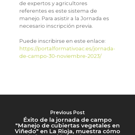
de expertos y agricultores
referentes es este sistema de
manejo. Para asistir a la Jornada es
necesario inscripción previa.
Puede inscribirse en este enlace:
https://portalformativoac.es/jornada-
de-campo-30-noviembre-2023/
LA ASOCIACIÓN
AGRICULTURA DE
¿Quiénes somos?
CONSERVACIÓN
Equipo humano
Previous Post
ACTUALIDAD
Fundamentos y prácti
Asóciate
Éxito de la jornada de campo
La AC en el mundo
"Manejo de cubiertas vegetales en
PROYECTOS
Noticias
Viñedo" en La Rioja, muestra cómo