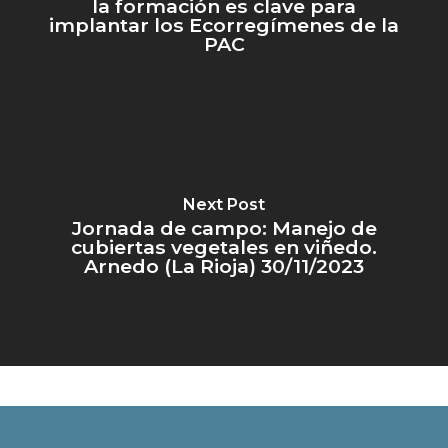
La AC en España
la formación es clave para
Eventos
DESCARGAS
LIFE AGROMITIGA
implantar los Ecorregímenes de la
Preguntas frecuentes
PAC
GIRASOIL
Revista AC
AC y sostenibilidad
SEMBRANDO BIODIVE
Fichas técnicas
Artículos científicos
Artículos técnicos
Informes
Next Post
Jornada de campo: Manejo de
cubiertas vegetales en viñedo.
Arnedo (La Rioja) 30/11/2023