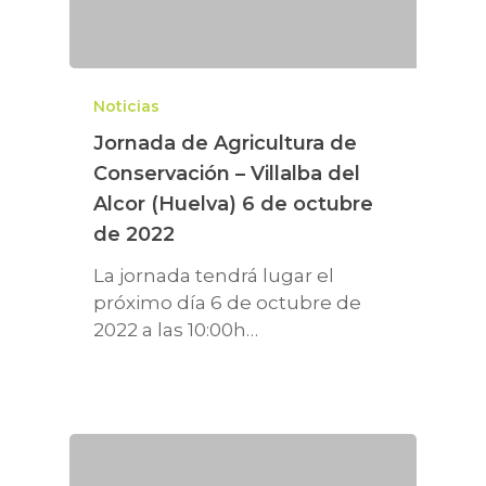
Noticias
Jornada de Agricultura de
Conservación – Villalba del
Alcor (Huelva) 6 de octubre
de 2022
La jornada tendrá lugar el
próximo día 6 de octubre de
LA ASOCIACIÓN
2022 a las 10:00h…
AGRICULTURA DE
¿Quiénes somos?
CONSERVACIÓN
Equipo humano
ACTUALIDAD
Fundamentos y prácti
Asóciate
La AC en el mundo
Noticias