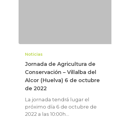
PROYECTOS
La AC en España
Eventos
DESCARGAS
LIFE AGROMITIGA
Preguntas frecuentes
GIRASOIL
Revista AC
AC y sostenibilidad
SEMBRANDO BIODIVE
Fichas técnicas
Artículos científicos
Noticias
Artículos técnicos
Jornada de Agricultura de
Informes
Conservación – Villalba del
Alcor (Huelva) 6 de octubre
de 2022
La jornada tendrá lugar el
próximo día 6 de octubre de
2022 a las 10:00h…